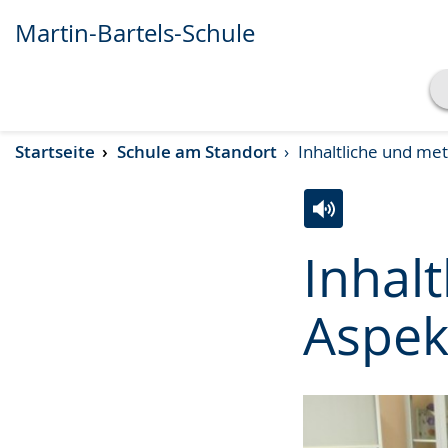
Martin-Bartels-Schule
Transkript anzeigen
Startseite
Schule am Standort
Inhaltliche und me
Abspielen
Pausieren
Zur
Aktiviere
Ein
Inhal
Leichten
Audio-
Video
Sprache
Unterstützung.
in
Aspek
wechseln.
Deutscher
Gebärdensprach
wird
angezeigt.