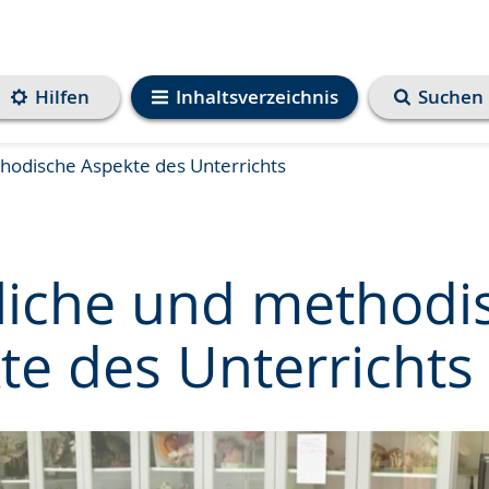
Hilfen
Inhaltsverzeichnis
Suchen
thodische Aspekte des Unterrichts
tliche und methodi
te des Unterrichts
e