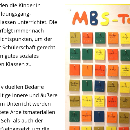
en die Kinder in
ildungsgang-
lassen unterrichtet. Die
rfolgt immer nach
sichtspunkten, um der
r Schülerschaft gerecht
n gutes soziales
en Klassen zu
ividuellen Bedarfe
fältige innere und äußere
 Im Unterricht werden
ltete Arbeitsmaterialien
 Seh- als auch der
t) eingesetzt, um die