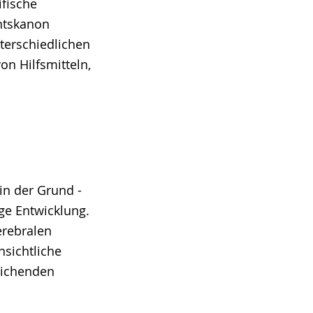
ifische
chtskanon
terschiedlichen
n Hilfsmitteln,
in der Grund -
ge Entwicklung.
erebralen
nsichtliche
reichenden