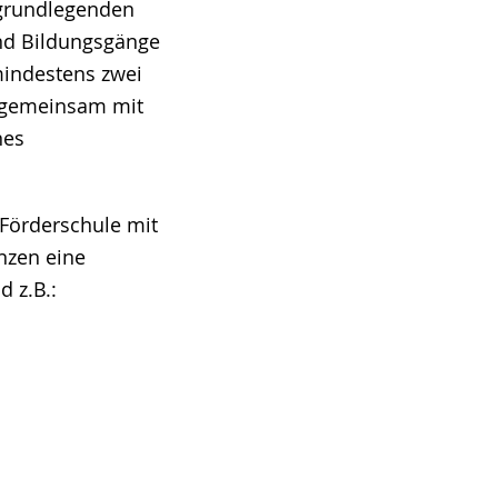
 grundlegenden
und Bildungsgänge
mindestens zwei
e gemeinsam mit
nes
 Förderschule mit
nzen eine
d z.B.: