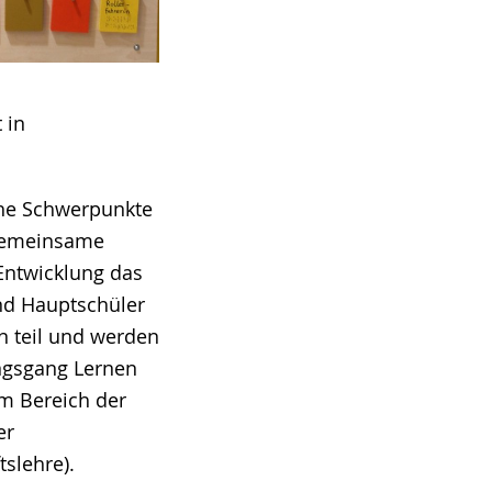
 in
che Schwerpunkte
 Gemeinsame
Entwicklung das
und Hauptschüler
n teil und werden
ungsgang Lernen
Im Bereich der
er
slehre).