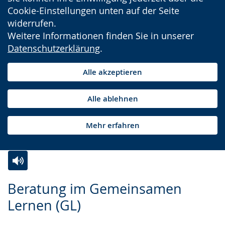
Cookie-Einstellungen unten auf der Seite
widerrufen.
Weitere Informationen finden Sie in unserer
Datenschutzerklärung
.
Alle akzeptieren
Alle ablehnen
Mehr erfahren
Zur
Aktiviere
Ein
Beratung im Gemeinsamen
Leichten
Audio-
Video
Lernen (GL)
Sprache
Unterstützung.
in
wechseln.
Deutscher