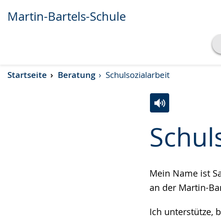
Martin-Bartels-Schule
Transkript anzeigen
Startseite
Beratung
Schulsozialarbeit
Abspielen
Pausieren
Zur
Aktiviere
Ein
Schuls
Leichten
Audio-
Video
Sprache
Unterstützung.
in
wechseln.
Deutscher
Mein Name ist Sa
Gebärdensprach
an der Martin-Bar
wird
angezeigt.
Ich unterstütze, 