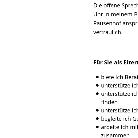
Die offene Sprec
Uhr in meinem Bü
Pausenhof anspre
vertraulich.
Für Sie als Elt
biete ich Ber
unterstütze ic
unterstütze i
finden
unterstütze i
begleite ich 
arbeite ich mi
zusammen