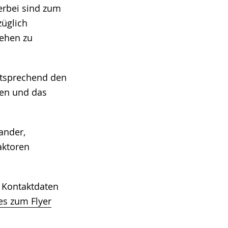
erbei sind zum
züglich
Sehen zu
ntsprechend den
len und das
ander,
aktoren
e Kontaktdaten
es zum Flyer