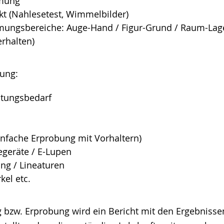
mung
kt (Nahlesetest, Wimmelbilder)
ungsbereiche: Auge-Hand / Figur-Grund / Raum-Lage (
erhalten)
bung:
htungsbedarf
einfache Erprobung mit Vorhaltern)
egeräte / E-Lupen
ung / Lineaturen
rkel etc.
 bzw. Erprobung wird ein Bericht mit den Ergebniss