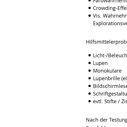
Farbwahrneh
Crowding-Effe
Vis. Wahrnehm
Explorationsv
Hilfsmittelerpro
Licht-/Beleuc
Lupen
Monokulare
Lupenbrille (
Bildschirmles
Schriftgestalt
evtl. Stifte / Zi
Nach der Testung