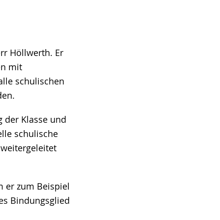
rr Höllwerth. Er
en mit
alle schulischen
den.
g der Klasse und
lle schulische
eitergeleitet
m er zum Beispiel
ges Bindungsglied