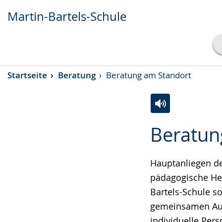
Martin-Bartels-Schule
Transkript anzeigen
Startseite
Beratung
Beratung am Standort
Abspielen
Pausieren
Zur
Aktiviere
Ein
Beratun
Leichten
Audio-
Video
Sprache
Unterstützung.
in
wechseln.
Deutscher
Hauptanliegen de
Gebärdensprach
pädagogische Her
wird
Bartels-Schule s
angezeigt.
gemeinsamen Aus
individuelle Pers