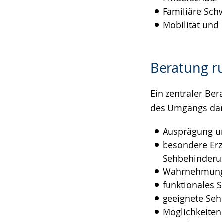
Familiäre Sch
Mobilität und 
Beratung r
Ein zentraler Ber
des Umgangs dami
Ausprägung un
besondere Erz
Sehbehinderu
Wahrnehmungs
funktionales
geeignete Seh
Möglichkeiten