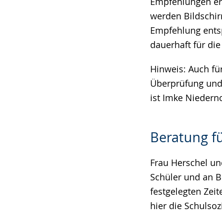
Empfehlungen ers
werden Bildschir
Empfehlung entsp
dauerhaft für die 
Hinweis: Auch fü
Überprüfung und
ist Imke Niederno
Beratung fü
Frau Herschel un
Schüler und an Be
festgelegten Zei
hier die Schulso