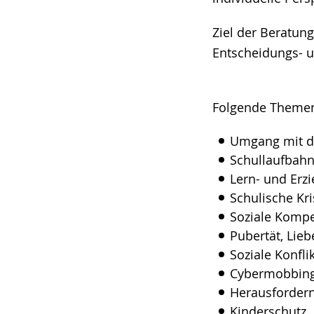
Ziel der Beratun
Entscheidungs- u
Folgende Themen 
Umgang mit de
Schullaufbahn
Lern- und Er
Schulische Kr
Soziale Komp
Pubertät, Lieb
Soziale Konfli
Cybermobbing
Herausfordern
Kinderschutz