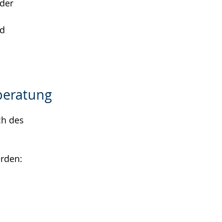
oder
nd
beratung
ch des
erden: