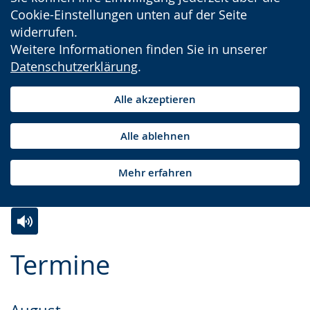
Cookie-Einstellungen unten auf der Seite
widerrufen.
Weitere Informationen finden Sie in unserer
Datenschutzerklärung
.
Alle akzeptieren
Alle ablehnen
Mehr erfahren
Zur
Aktiviere
Ein
Termine
Leichten
Audio-
Video
Sprache
Unterstützung.
in
wechseln.
Deutscher