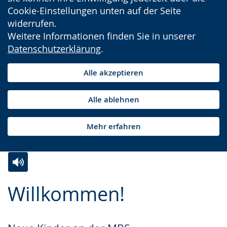
Cookie-Einstellungen unten auf der Seite
widerrufen.
Weitere Informationen finden Sie in unserer
Datenschutzerklärung
.
Alle akzeptieren
Alle ablehnen
Mehr erfahren
Zur
Aktiviere
Ein
Willkommen!
Leichten
Audio-
Video
Sprache
Unterstützung.
in
wechseln.
Deutscher