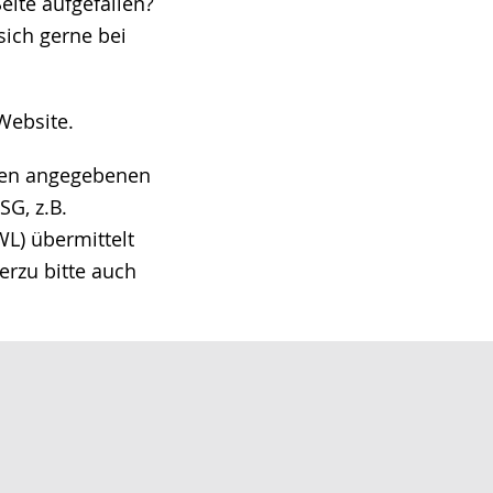
eite aufgefallen?
ich gerne bei
Website.
hnen angegebenen
G, z.B.
L) übermittelt
erzu bitte auch