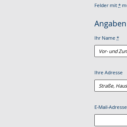
wechseln.
Deutscher
Felder mit
*
mü
Gebärdensprach
wird
Angaben 
angezeigt.
Ihr Name
*
Ihre Adresse
E-Mail-Adress