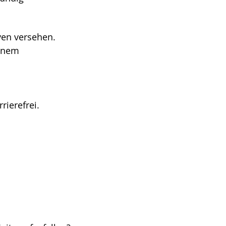
ven versehen.
einem
ierefrei.