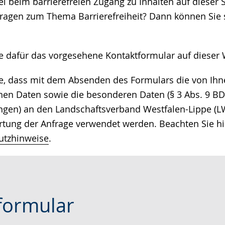
 beim barrierefreien Zugang zu Inhalten auf dieser S
e
ragen zum Thema Barrierefreiheit? Dann können Sie s
ie dafür das vorgesehene Kontaktformular auf dieser 
ie, dass mit dem Absenden des Formulars die von I
n Daten sowie die besonderen Daten (§ 3 Abs. 9 BDS
ngen) an den Landschaftsverband Westfalen-Lippe (LW
tung der Anfrage verwendet werden. Beachten Sie hi
utzhinweise
.
formular