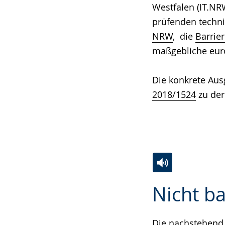
Westfalen (IT.N
prüfenden techn
NRW
, die
Barrie
maßgebliche eur
Die konkrete Aus
2018/1524
zu der
Zur
Aktiviere
Ein
Nicht ba
Leichten
Audio-
Video
Sprache
Unterstützung.
in
wechseln.
Deutscher
Die nachstehend 