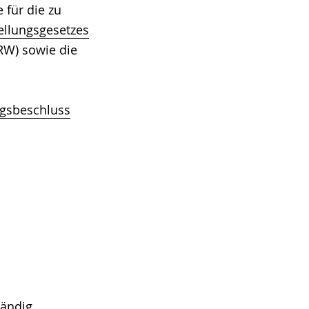
für die zu
ellungsgesetzes
RW) sowie die
gsbeschluss
tändig