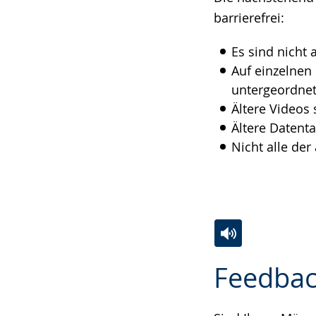
Gebärdensprach
barrierefrei:
wird
Es sind nicht 
angezeigt.
Auf einzelnen
untergeordnet
Ältere Videos 
Ältere Datenta
Nicht alle de
Zur
Aktiviere
Ein
Feedbac
Leichten
Audio-
Video
Sprache
Unterstützung.
in