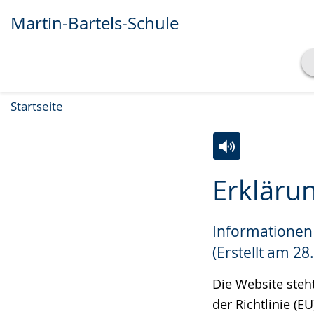
Martin-Bartels-Schule
Transkript anzeigen
Startseite
Abspielen
Pausieren
Zur
Aktiviere
Ein
Erklärun
Leichten
Audio-
Video
Sprache
Unterstützung.
in
Informationen 
wechseln.
Deutscher
Gebärdensprach
(Erstellt am 28
wird
Die Website steh
angezeigt.
der
Richtlinie (E