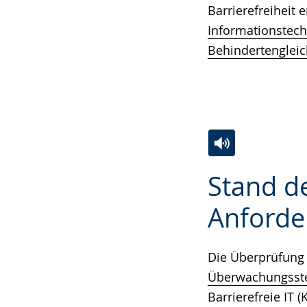
Barrierefreiheit 
Informationstec
Behindertengleic
Zur
Aktiviere
Ein
Stand de
Leichten
Audio-
Video
Sprache
Unterstützung.
in
Anforde
wechseln.
Deutscher
Gebärdensprach
Die Überprüfung 
wird
Überwachungsstel
angezeigt.
Barrierefreie IT