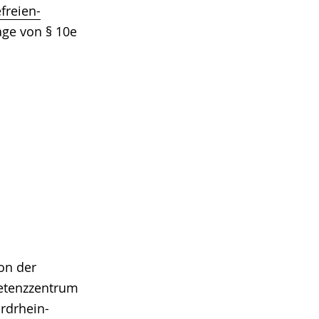
freien-
age von § 10e
on der
tenzzentrum
ordrhein-