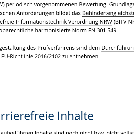
RW) periodisch vorgenommenen Bewertung. Grundlage 
ischen Anforderungen bildet das
Behindertengleichst
refreie-Informationstechnik Verordnung NRW
(BITV N
oparechtliche harmonisierte Norm
EN 301 549
.
gestaltung des Prüfverfahrens sind dem
Durchführun
 EU-Richtlinie 2016/2102 zu entnehmen.
rrierefreie Inhalte
aufgeführten Inhalte sind noch nicht bzw. nicht volls