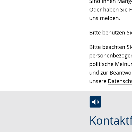
wechseln.
Deutscher
Sind Ihnen Mängel
Gebärdensprach
Oder haben Sie F
wird
uns melden.
angezeigt.
Bitte benutzen S
Bitte beachten S
personenbezogene
politische Meinu
und zur Beantwor
unsere
Datensch
Zur
Aktiviere
Ein
Kontakt
Leichten
Audio-
Video
Sprache
Unterstützung.
in