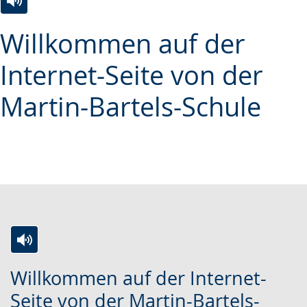
Zur
Aktiviere
Ein
Willkommen auf der
Leichten
Audio-
Video
Sprache
Unterstützung.
in
Internet-Seite von der
wechseln.
Deutscher
Martin-Bartels-Schule
Gebärdensprache
wird
angezeigt.
Zur
Aktiviere
Ein
Willkommen auf der Internet-
Leichten
Audio-
Video
Seite von der Martin-Bartels-
Sprache
Unterstützung.
in